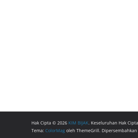
Hak Cipta © 2026
KIM BIJAK
. Keseluruhan Hak Cipta
Tema:
ColorMag
oleh ThemeGrill. Dipersembahkan