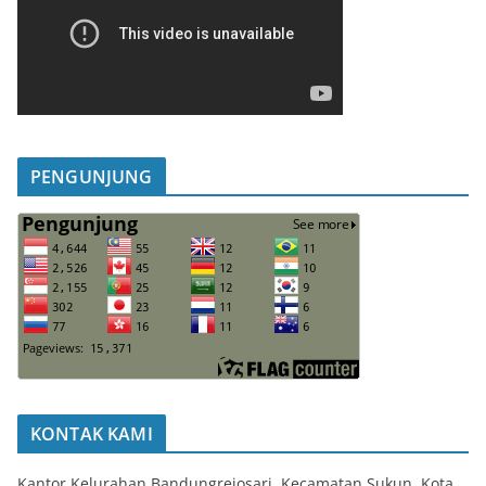
PENGUNJUNG
KONTAK KAMI
Kantor Kelurahan Bandungrejosari, Kecamatan Sukun, Kota