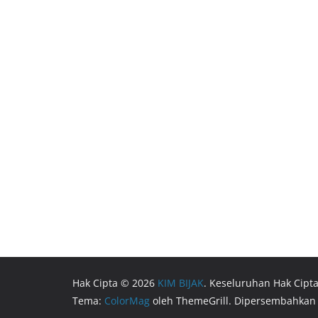
Hak Cipta © 2026
KIM BIJAK
. Keseluruhan Hak Cipta
Tema:
ColorMag
oleh ThemeGrill. Dipersembahkan