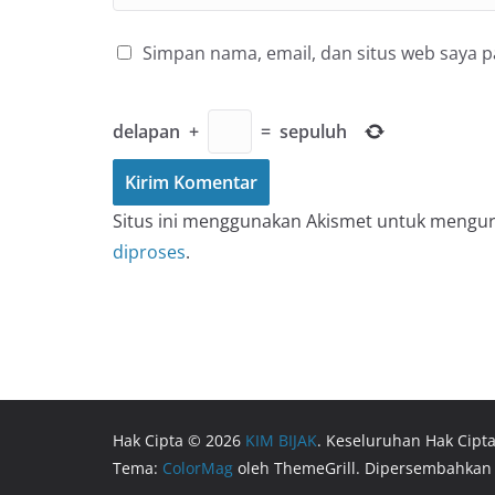
Simpan nama, email, dan situs web saya 
delapan
+
=
sepuluh
Situs ini menggunakan Akismet untuk mengu
diproses
.
Hak Cipta © 2026
KIM BIJAK
. Keseluruhan Hak Cipta
Tema:
ColorMag
oleh ThemeGrill. Dipersembahkan