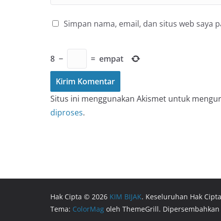
Simpan nama, email, dan situs web saya 
8
−
=
empat
Situs ini menggunakan Akismet untuk mengu
diproses
.
Hak Cipta © 2026
KIM BIJAK
. Keseluruhan Hak Cipta
Tema:
ColorMag
oleh ThemeGrill. Dipersembahkan