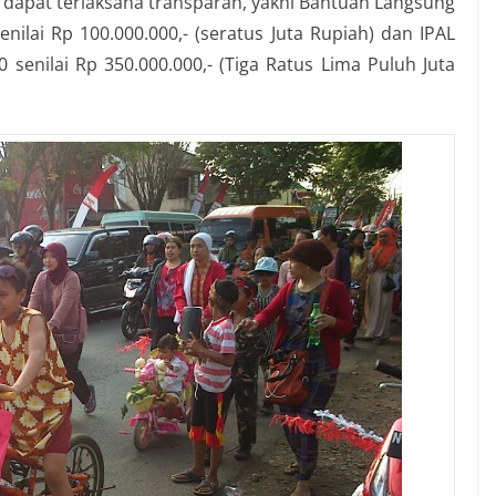
 dapat terlaksana transparan, yakni Bantuan Langsung
lai Rp 100.000.000,- (seratus Juta Rupiah) dan IPAL
 senilai Rp 350.000.000,- (Tiga Ratus Lima Puluh Juta