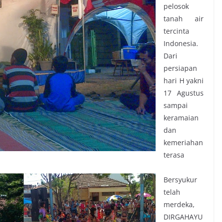
pelosok
tanah air
tercinta
Indonesia.
Dari
persiapan
hari H yakni
17 Agustus
sampai
keramaian
dan
kemeriahan
terasa
Bersyukur
telah
merdeka,
DIRGAHAYU