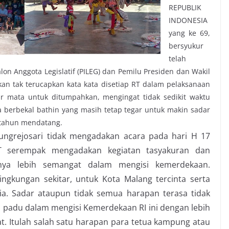
REPUBLIK
INDONESIA
yang ke 69,
bersyukur
telah
on Anggota Legislatif (PILEG) dan Pemilu Presiden dan Wakil
kan tak terucapkan kata kata disetiap RT dalam pelaksanaan
ir mata untuk ditumpahkan, mengingat tidak sedikit waktu
 berbekal bathin yang masih tetap tegar untuk makin sadar
-tahun mendatang.
grejosari tidak mengadakan acara pada hari H 17
T serempak mengadakan kegiatan tasyakuran dan
nya lebih semangat dalam mengisi kemerdekaan.
ngkungan sekitar, untuk Kota Malang tercinta serta
ia. Sadar ataupun tidak semua harapan terasa tidak
tu padu dalam mengisi Kemerdekaan RI ini dengan lebih
. Itulah salah satu harapan para tetua kampung atau