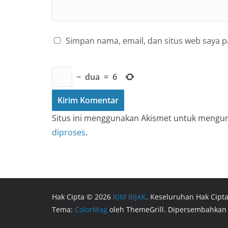
Simpan nama, email, dan situs web saya 
−
dua
=
6
Situs ini menggunakan Akismet untuk mengu
diproses
.
Hak Cipta © 2026
KIM BIJAK
. Keseluruhan Hak Cipta
Tema:
ColorMag
oleh ThemeGrill. Dipersembahkan