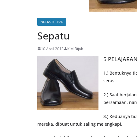
INDEKS TULISAN
Sepatu
10 April 2013
KIM Bijak
5 PELAJARAN
1.) Bentuknya t
serasi.
2.) Saat berjal
bersamaan, nam
3.) Keduanya ti
mereka, dibuat untuk saling melengkapi.