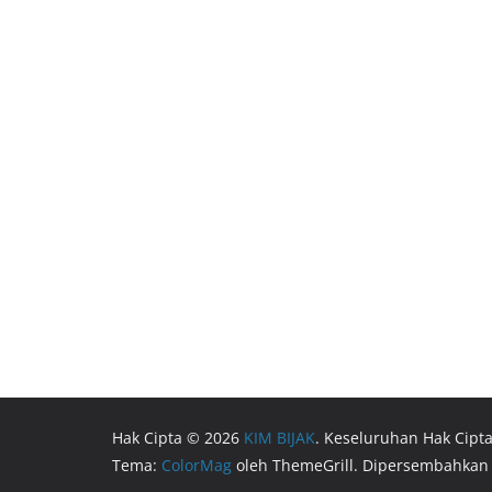
Hak Cipta © 2026
KIM BIJAK
. Keseluruhan Hak Cipta
Tema:
ColorMag
oleh ThemeGrill. Dipersembahkan